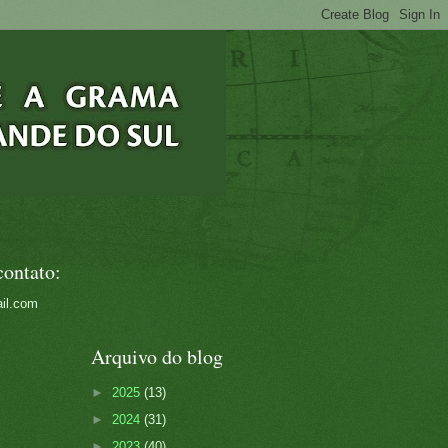
contato:
il.com
Arquivo do blog
►
2025
(13)
►
2024
(31)
►
2023
(40)