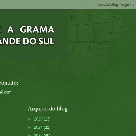
contato:
il.com
Arquivo do blog
►
2025
(13)
►
2024
(31)
►
2023
(40)