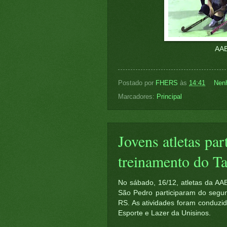
AAB
Postado por
FHERS
às
14:41
Nen
Marcadores:
Principal
Jovens atletas pa
treinamento do T
No sábado, 16/12, atletas da A
São Pedro participaram do segun
RS. As atividades foram conduzi
Esporte e Lazer da Unisinos.