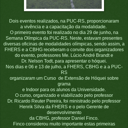
Dois eventos realizados, na PUC-RS, proporcionaram
a
vivência e a capacitação
da modalidade.
O primeiro evento foi realizado no dia 29 de junho, na
Semana Olímpica da
PUC-RS. Neste, estavam presentes
diversas
oficinas de modalidades
olímpicas, sendo assim, a
FHERS e
a CBHG receberam o convite dos organizadores
do evento, professores Me. Lúcio André Brandt e
Dr. Nelson Todt,
para
apresentar o
hóquei.
Nos dias e 06 e 13 de julho, a FHERS, CBHG e a a PUC-
RS
organizaram um Curso
de Extensão de Hóquei sobre
grama
e Indoor para os alunos da Universidade.
O curso, organizado e viabilizado pelo professor
Dr. Ricardo Reuter Pereira,
foi ministrado pelo professor
Henrik Silva
da FHERS e o pelo
Gerente de
desenvolvimento
da CBHG, professor Daniel Finco.
Finco considerou muito importante estas primeiras