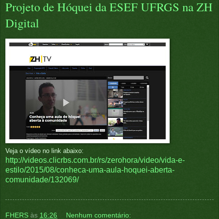
Projeto de Hóquei da ESEF UFRGS na ZH
Digital
Veja o vídeo no link abaixo:
http://videos.clicrbs.com.br/rs/zerohora/video/vida-e-
estilo/2015/08/conheca-uma-aula-hoquei-aberta-
comunidade/132069/
FHERS
às
16:26
Nenhum comentário: