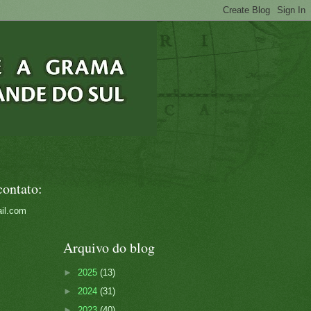
contato:
il.com
Arquivo do blog
►
2025
(13)
►
2024
(31)
►
2023
(40)