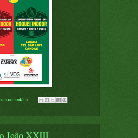
hum comentário:
o João XXIII