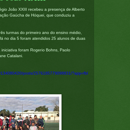
égio João XXIII recebeu a presença de Alberto
eração Gaúcha de Hóquei, que conduziu a
três turmas do primeiro ano do ensino médio,
 Já no dia 5 foram atendidos 25 alunos de duas
 iniciativa foram Rogerio Bohns, Paolo
ane Catalani.
70134080420/posts/2576185779098831/?app=fbl