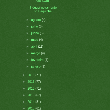
João XXIII
Hóquei novamente
no Cequinha
►
agosto
(4)
►
julho
(6)
►
junho
(5)
►
maio
(4)
►
abril
(11)
►
março
(4)
►
fevereiro
(1)
►
janeiro
(1)
►
2018
(71)
►
2017
(77)
►
2016
(71)
►
2015
(67)
►
2014
(81)
►
2013
(61)