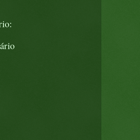
io:
ário