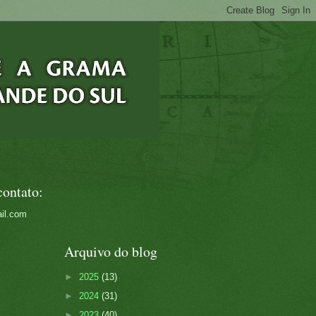
contato:
il.com
Arquivo do blog
►
2025
(13)
►
2024
(31)
►
2023
(40)