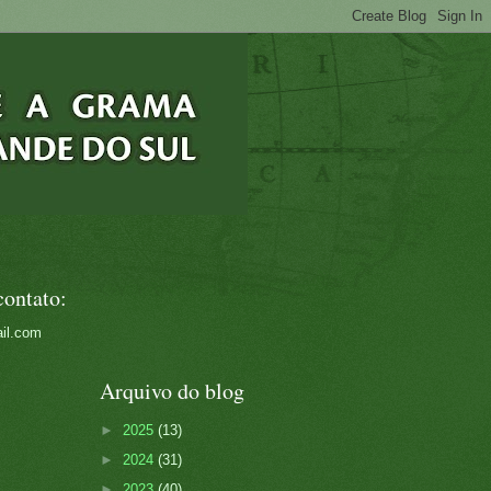
contato:
il.com
Arquivo do blog
►
2025
(13)
►
2024
(31)
►
2023
(40)