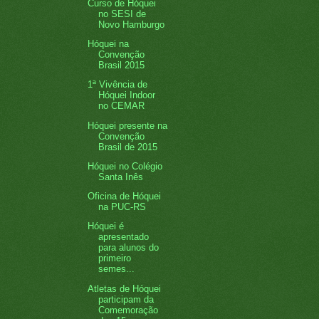
Curso de Hóquei
no SESI de
Novo Hamburgo
Hóquei na
Convenção
Brasil 2015
1ª Vivência de
Hóquei Indoor
no CEMAR
Hóquei presente na
Convenção
Brasil de 2015
Hóquei no Colégio
Santa Inês
Oficina de Hóquei
na PUC-RS
Hóquei é
apresentado
para alunos do
primeiro
semes...
Atletas de Hóquei
participam da
Comemoração