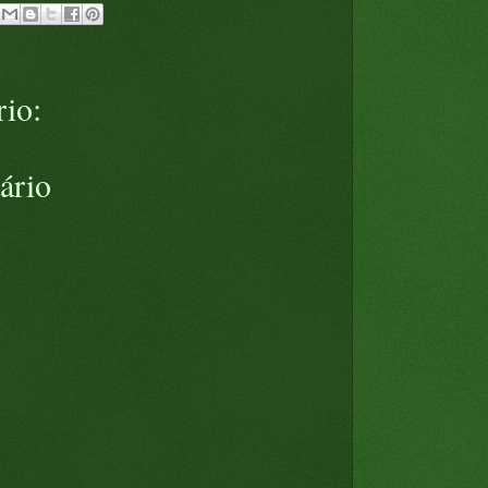
io:
ário