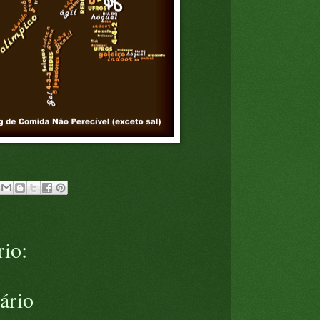
io:
ário