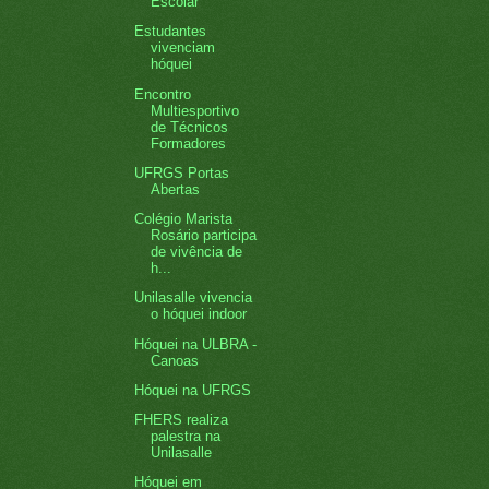
Escolar
Estudantes
vivenciam
hóquei
Encontro
Multiesportivo
de Técnicos
Formadores
UFRGS Portas
Abertas
Colégio Marista
Rosário participa
de vivência de
h...
Unilasalle vivencia
o hóquei indoor
Hóquei na ULBRA -
Canoas
Hóquei na UFRGS
FHERS realiza
palestra na
Unilasalle
Hóquei em