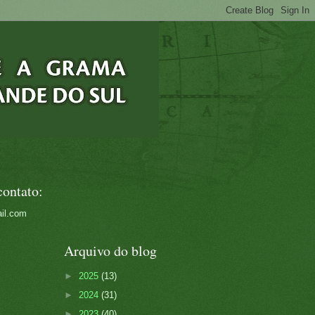
contato:
il.com
Arquivo do blog
►
2025
(13)
►
2024
(31)
►
2023
(40)