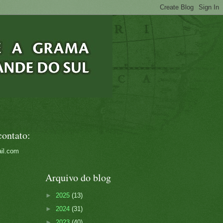
contato:
il.com
Arquivo do blog
►
2025
(13)
►
2024
(31)
►
2023
(40)