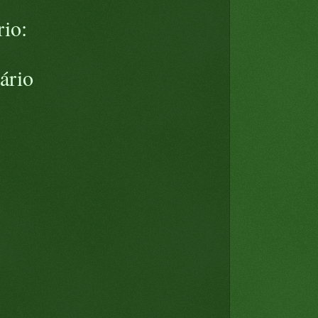
io:
ário