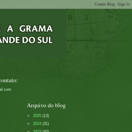
contato:
il.com
Arquivo do blog
►
2025
(13)
►
2024
(31)
►
2023
(40)