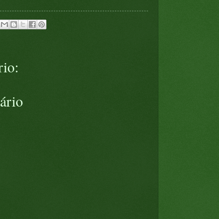
io:
ário