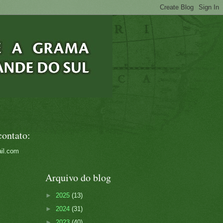
contato:
il.com
Arquivo do blog
►
2025
(13)
►
2024
(31)
►
2023
(40)