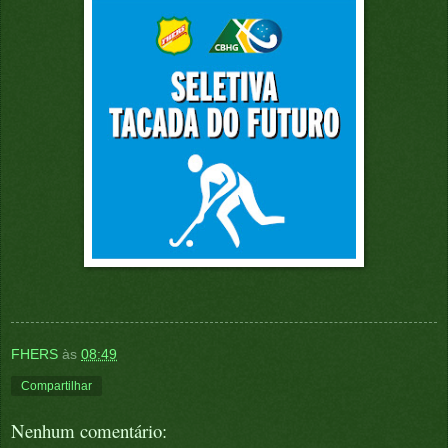
FHERS
às
08:49
Compartilhar
Nenhum comentário: