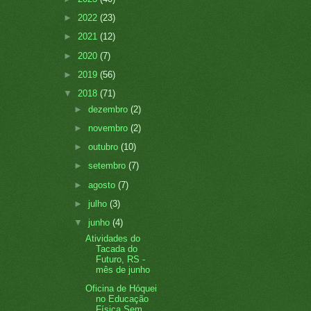
►
2022
(23)
►
2021
(12)
►
2020
(7)
►
2019
(56)
▼
2018
(71)
►
dezembro
(2)
►
novembro
(2)
►
outubro
(10)
►
setembro
(7)
►
agosto
(7)
►
julho
(3)
▼
junho
(4)
Atividades do
Tacada do
Futuro, RS -
mês de junho
Oficina de Hóquei
no Educação
Física Sem