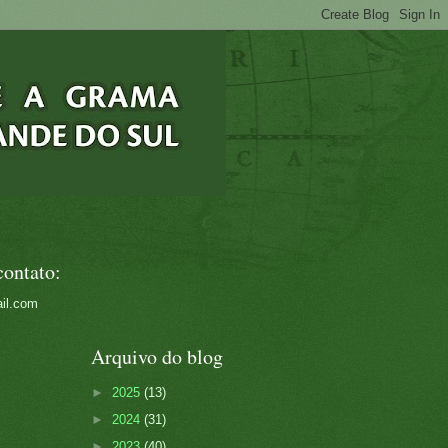
contato:
il.com
Arquivo do blog
►
2025
(13)
►
2024
(31)
►
2023
(40)