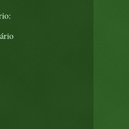
io:
ário