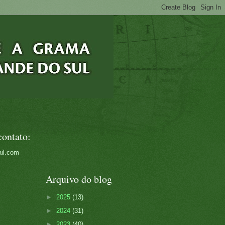
contato:
il.com
Arquivo do blog
►
2025
(13)
►
2024
(31)
►
2023
(40)