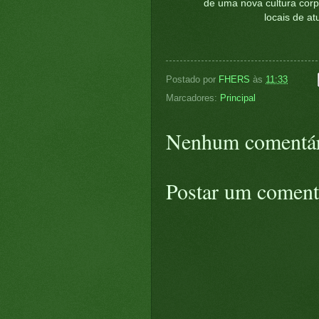
de uma nova cultura corp
locais de a
Postado por
FHERS
às
11:33
Marcadores:
Principal
Nenhum comentár
Postar um coment