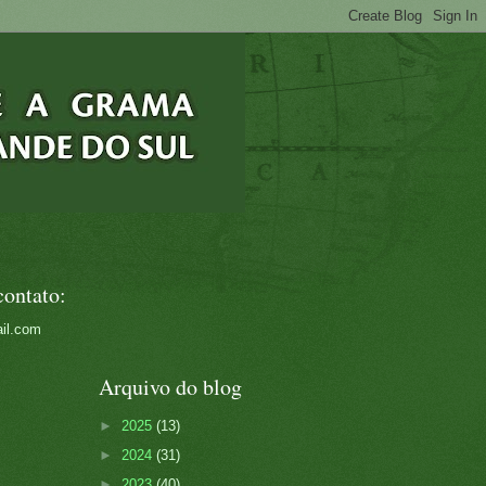
contato:
il.com
Arquivo do blog
►
2025
(13)
►
2024
(31)
►
2023
(40)