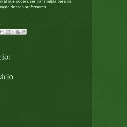
oral que poderá ser transmitida para os
tuação desses professores.
io:
ário